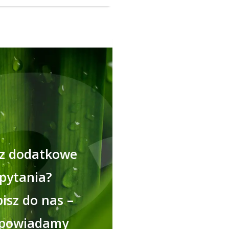
z dodatkowe
pytania?
isz do nas –
powiadamy