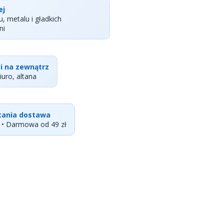
ej
u, metalu i gładkich
ni
i na zewnątrz
iuro, altana
 tania dostawa
ł • Darmowa od 49 zł