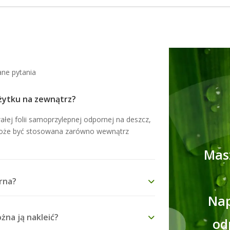
ane pytania
użytku na zewnątrz?
ałej folii samoprzylepnej odpornej na deszcz,
Może być stosowana zarówno wewnątrz
Mas
rna?
Nap
żna ją nakleić?
od