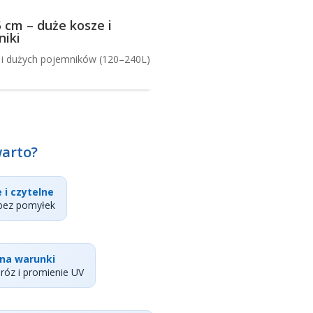
5 cm – duże kosze i
iki
 i dużych pojemników (120–240L)
warto?
 i czytelne
 bez pomyłek
na warunki
róz i promienie UV