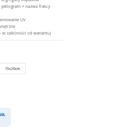
y piktogram + nazwa frakcji
ieniowanie UV
wnętrzne
 – w zależności od wariantu)
15x20cm
60L