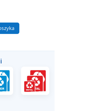
oszyka
i