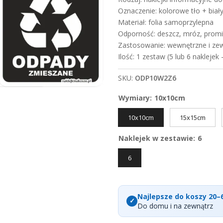
Oznaczenie: kolorowe tło + biał
Materiał: folia samoprzylepna
Odporność: deszcz, mróz, prom
Zastosowanie: wewnętrzne i ze
Ilość: 1 zestaw (5 lub 6 naklejek
SKU:
ODP10W2Z6
Wymiary
:
10x10cm
10x10cm
15x15cm
Naklejek w zestawie
:
6
6
Najlepsze do koszy 20–
Do domu i na zewnątrz