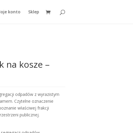
oje konto
Sklep
o
k na kosze –
gregacji odpadów z wyrazistym
ramem. Czytelne oznaczenie
oznanie właściwej frakcji
estrzeni publicznej.
o segregacji odpadów