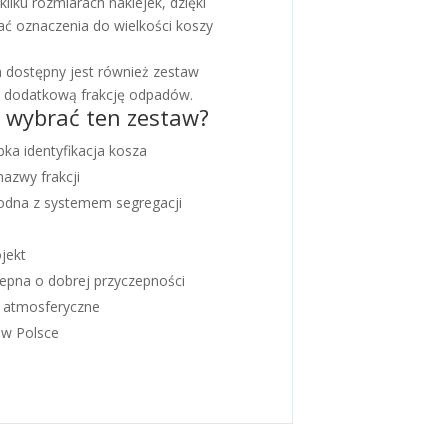
ilku rozmiarach naklejek, dzięki
 oznaczenia do wielkości koszy
 dostępny jest również zestaw
y dodatkową frakcję odpadów.
 wybrać ten zestaw?
bka identyfikacja kosza
nazwy frakcji
godna z systemem segregacji
ojekt
lepna o dobrej przyczepności
 atmosferyczne
 w Polsce