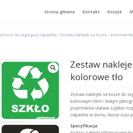
Strona główna
Kontakt
Koszyk
M
a kosze do segregacji odpadów
/ Zestaw naklejek na kosze – kolorowe tł
Zestaw nakleje
kolorowe tło
Zestaw naklejek na kosze do se
kolorowym tłem i białym piktog
pojemników ułatwia szybkie rozp
odpadów w domu, biurze oraz prz
Specyfikacja
:
Rodzaj: naklejki informacyjne d