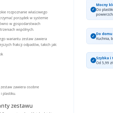
Mocny kl
Do plastik
ybkie rozpoznanie właściwego
powierzch
trzymać porządek w systemie
równo w gospodarstwach
trzeniach wspólnych.
Do domu 
Kuchnia, b
ego wariantu zestaw zawiera
jszych frakcji odpadów, takich jak:
tik
Szybka i
Od 5,99 z
j zestaw zawiera osobne
i plastiku.
anty zestawu