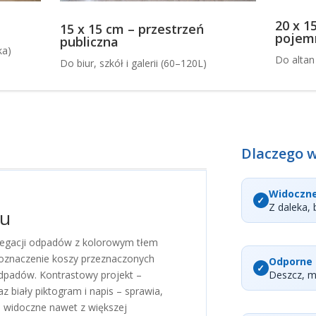
20 x 1
15 x 15 cm – przestrzeń
pojemn
publiczna
ka)
Do altan
Do biur, szkół i galerii (60–120L)
Dlaczego 
Widoczne
Z daleka,
tu
regacji odpadów z kolorowym tłem
e oznaczenie koszy przeznaczonych
Odporne 
odpadów. Kontrastowy projekt –
Deszcz, m
az biały piktogram i napis – sprawia,
e widoczne nawet z większej