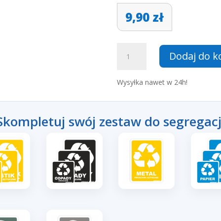
9,90
zł
ilość
Dodaj do k
Zestaw
naklejek
na
Wysyłka nawet w 24h!
kosze
–
kolorowe
Skompletuj swój zestaw do segregacj
tło