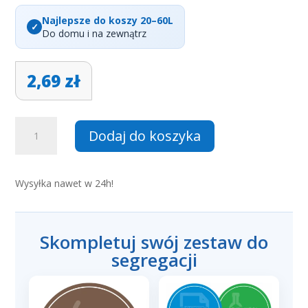
Najlepsze do koszy 20–60L
Do domu i na zewnątrz
2,69
zł
ilość
Dodaj do koszyka
Naklejka
na
kosz
Wysyłka nawet w 24h!
Papier
–
okrągła,
kolorowa
Skompletuj swój zestaw do
z
segregacji
białą
grafiką