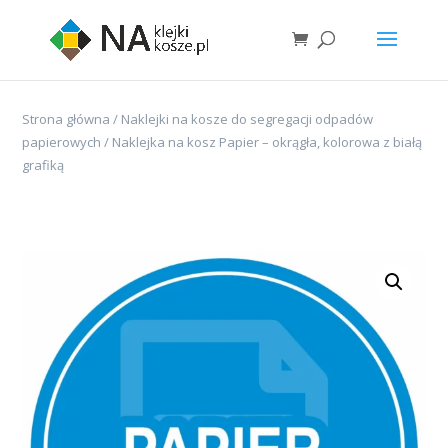
Strona główna
/
Naklejki na kosze do segregacji odpadów
papierowych
/ Naklejka na kosz Papier – okrągła, kolorowa z białą
grafiką