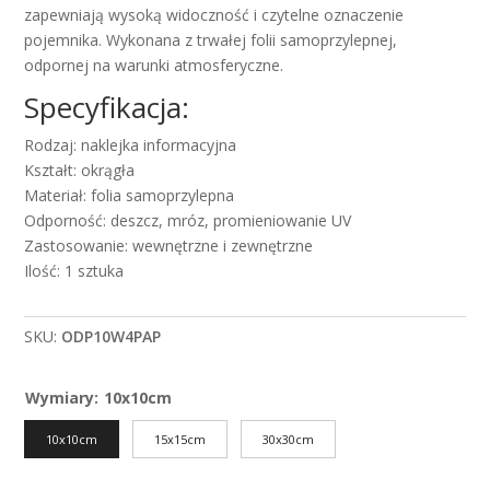
zapewniają wysoką widoczność i czytelne oznaczenie
pojemnika. Wykonana z trwałej folii samoprzylepnej,
odpornej na warunki atmosferyczne.
Specyfikacja:
Rodzaj: naklejka informacyjna
Kształt: okrągła
Materiał: folia samoprzylepna
Odporność: deszcz, mróz, promieniowanie UV
Zastosowanie: wewnętrzne i zewnętrzne
Ilość: 1 sztuka
SKU:
ODP10W4PAP
Wymiary
:
10x10cm
10x10cm
15x15cm
30x30cm