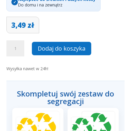
Do domu i na zewnątrz
3,49
zł
ilość
Dodaj do koszyka
Naklejka
na
kosz
Wysyłka nawet w 24h!
Papier
/
Paper
–
Skompletuj swój zestaw do
dwujęzyczna
segregacji
(PL/EN)