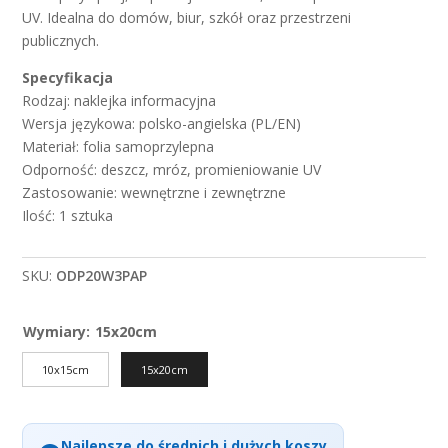
UV. Idealna do domów, biur, szkół oraz przestrzeni
publicznych.
Specyfikacja
Rodzaj: naklejka informacyjna
Wersja językowa: polsko-angielska (PL/EN)
Materiał: folia samoprzylepna
Odporność: deszcz, mróz, promieniowanie UV
Zastosowanie: wewnętrzne i zewnętrzne
Ilość: 1 sztuka
SKU:
ODP20W3PAP
Wymiary
:
15x20cm
10x15cm
15x20cm
Najlepsze do średnich i dużych koszy